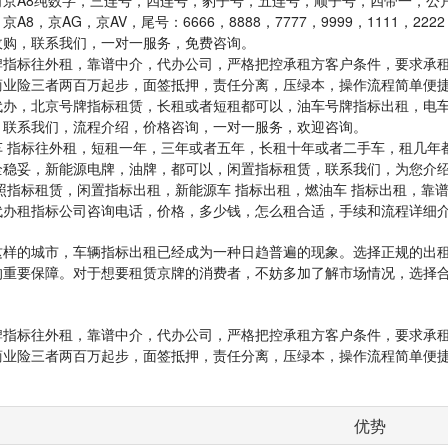
司京A8纯数字，三连号，四连号，豹子号，五连号，顺子号，四带一，公
A8，京AG，京AV，尾号：6666，8888，7777，9999，1111，222
收购，联系我们，一对一服务，免费咨询。
牌指标往外租，靠谱中介，代办公司，严格把控承租方客户条件，要求承
商业险三者两百万起步，面签抵押，责任分离，压绿本，操作流程简单便
代办，北京号牌指标租赁，长租或者短租都可以，油车号牌指标出租，电
，联系我们，流程介绍，价格咨询，一对一服务，欢迎咨询。
车 指标往外租，短租一年，三年或者五年，长租十年或者二手车，租几年
全稳妥，新能源电牌，油牌，都可以，闲置指标租赁，联系我们，为您介
照指标租赁，闲置指标出租，新能源车 指标出租，燃油车 指标出租，靠
代办租指标公司咨询电话，价格，多少钱，怎么租合适，手续和流程详细
京这样的城市，车辆指标出租已经成为一种日趋普遍的现象。选择正规的出
的重要保障。对于想要租赁京牌的消费者，不妨多加了解市场情况，选择
牌指标往外租，靠谱中介，代办公司，严格把控承租方客户条件，要求承
商业险三者两百万起步，面签抵押，责任分离，压绿本，操作流程简单便
优势