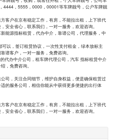
户车牌靓号，收购，或者往外租，个人车牌靓号，公司车
2，4444，5555，0000，00001等车牌靓号，公户车牌靓
租方客户在京有稳定工作，有房，不能拉出租，上下班代
捷，安全省心，联系我们，一对一服务，欢迎咨询。
车新能源指标租赁，代办中介，靠谱公司，代理服务，中
都可以，签订租赁协议，一次性支付租金，绿本放标主
绍靠谱客户，一对一服务，免费咨询。
谱的代办中介公司，租车牌代理公司，汽车 指标租赁中介
介绍，免费咨询。
租公司，关注合同细节，维护自身权益，便是确保租赁过
合适的服务公司，相信你能从中获得更多便捷的出行体
租方客户在京有稳定工作，有房，不能拉出租，上下班代
捷，安全省心，联系我们，一对一服务，欢迎咨询。