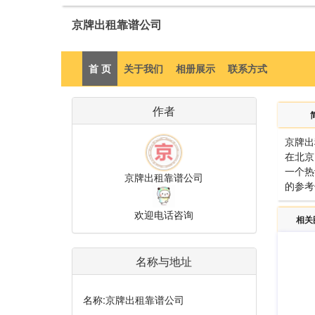
京牌出租靠谱公司
首 页
关于我们
相册展示
联系方式
作者
京牌出
在北京
一个热
京牌出租靠谱公司
的参考
欢迎电话咨询
相关
名称与地址
名称:
京牌出租靠谱公司